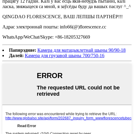
працягу 12 гадзін. Калі ў вас ёсць якія-небудзь пытанні, калі
ласка, звяжыцеся са мной, я заўсёды буду да вашых паслуг ^_^
QINGDAO FLORESCENCE, ВАШ ЛЕПШЫ ПАРТНЁР!!!
Адрас электроннай пошты: info66(@)florescence.cc
WhatsApp/WeChat/Skype: +86-18205327669
Папярэдняе:
Камера для матацыклетнай шыны 90/90-18
Далей:
Камера для грузавой шыны 700/750-16