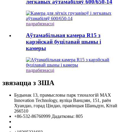
легкавых аўтамабіляў 600/650-14
падрабязнасці
Аўтамабільная камера R15 з
карэйскай буцілавай шыны і
камеры
падрабязнасці
звязацца з ЗША
Будынак 13, прамысловы парк тэхналогій MAX
Innovation Technology, вуліца Ванцзян, 151, раён
Хуандао, горад Ціндао, правінцыя Шаньдун, Кітай
266510
+86-532-86760999 Дадатковы: 805
info@florescence.cc
info85@florescence.cc