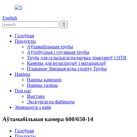
English
Галоўная
Прадукты
Аўтамабільныя трубы
Аўтобусныя і грузавыя трубы
Труба для сельскагаспадарчых трактароў і OTR
Камеры для веласіпедаў і матацыклаў
Плаванне Зімовыя віды спорту Трубы
Навіны
Навіны кампаніі
Навіны галіны
Пра нас
Выстава
Экскурсія па фабрыцы
Звяжыцеся з намі
Аўтамабільная камера 600/650-14
Галоўная
Прадукты