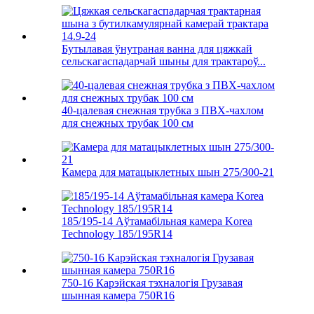
Бутылавая ўнутраная ванна для цяжкай
сельскагаспадарчай шыны для трактароў...
40-цалевая снежная трубка з ПВХ-чахлом
для снежных трубак 100 см
Камера для матацыклетных шын 275/300-21
185/195-14 Аўтамабільная камера Korea
Technology 185/195R14
750-16 Карэйская тэхналогія Грузавая
шынная камера 750R16