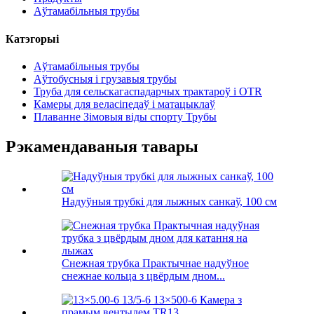
Аўтамабільныя трубы
Катэгорыі
Аўтамабільныя трубы
Аўтобусныя і грузавыя трубы
Труба для сельскагаспадарчых трактароў і OTR
Камеры для веласіпедаў і матацыклаў
Плаванне Зімовыя віды спорту Трубы
Рэкамендаваныя тавары
Надуўныя трубкі для лыжных санкаў, 100 см
Снежная трубка Практычнае надуўное
снежнае кольца з цвёрдым дном...