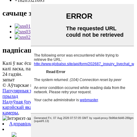
+18205321693
сачыце за намі
падпісацца
Калі ў вас ёсць пытанні па нашай прадукцыі або прайс-лісце,
калі ласка, пакіньце нам ліст, і мы звяжамся з вамі на працягу
24 гадзін.
запыт
© Аўтарскае права - 2010-2019: Усе правы абаронены.
Папулярныя тавары
-
Мапа сайта
-
AMP для мабільных
прылад
Надуўная ўнутраная камера
,
Вентыль унутры камеры
,
Камера
карэйскай якасці
,
Камера грузавіка
,
Шыны і камеры
,
Шыны і
камеры
,
Адправіць электронны ліст