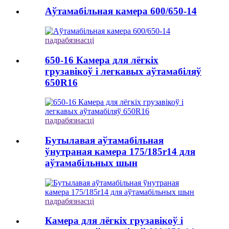
Аўтамабільная камера 600/650-14
падрабязнасці
650-16 Камера для лёгкіх
грузавікоў і легкавых аўтамабіляў
650R16
падрабязнасці
Бутылавая аўтамабільная
ўнутраная камера 175/185r14 для
аўтамабільных шын
падрабязнасці
Камера для лёгкіх грузавікоў і