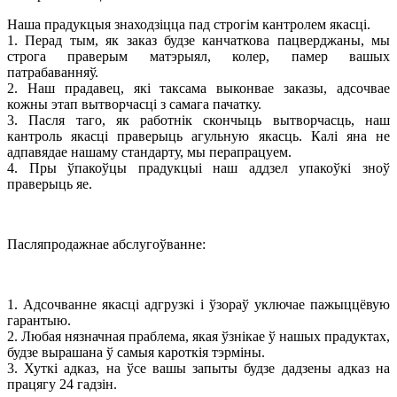
Наша прадукцыя знаходзіцца пад строгім кантролем якасці.
1. Перад тым, як заказ будзе канчаткова пацверджаны, мы
строга праверым матэрыял, колер, памер вашых
патрабаванняў.
2. Наш прадавец, які таксама выконвае заказы, адсочвае
кожны этап вытворчасці з самага пачатку.
3. Пасля таго, як работнік скончыць вытворчасць, наш
кантроль якасці праверыць агульную якасць. Калі яна не
адпавядае нашаму стандарту, мы перапрацуем.
4. Пры ўпакоўцы прадукцыі наш аддзел упакоўкі зноў
праверыць яе.
Пасляпродажнае абслугоўванне:
1. Адсочванне якасці адгрузкі і ўзораў уключае пажыццёвую
гарантыю.
2. Любая нязначная праблема, якая ўзнікае ў нашых прадуктах,
будзе вырашана ў самыя кароткія тэрміны.
3. Хуткі адказ, на ўсе вашы запыты будзе дадзены адказ на
працягу 24 гадзін.