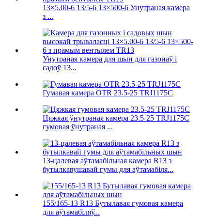
13×5.00-6 13/5-6 13×500-6 Унутраная камера
з ...
Унутраная камера для шын для газонаў і
садоў 13...
Гумавая камера OTR 23.5-25 TRJ1175C
Цяжкая ўнутраная камера 23.5-25 TRJ1175C
гумовая ўнутраная ...
13-цалевая аўтамабільная камера R13 з
бутылкавушавай гумы для аўтамабіля...
155/165-13 R13 Бутылавая гумовая камера
для аўтамабіляў...