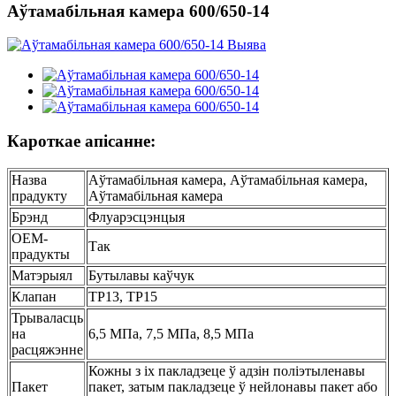
Аўтамабільная камера 600/650-14
Кароткае апісанне:
Назва
Аўтамабільная камера, Аўтамабільная камера,
прадукту
Аўтамабільная камера
Брэнд
Флуарэсцэнцыя
OEM-
Так
прадукты
Матэрыял
Бутылавы каўчук
Клапан
ТР13, ТР15
Трываласць
на
6,5 МПа, 7,5 МПа, 8,5 МПа
расцяжэнне
Кожны з іх пакладзеце ў адзін поліэтыленавы
Пакет
пакет, затым пакладзеце ў нейлонавы пакет або