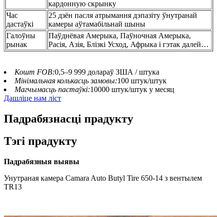
кардонную скрынку
Час
25 дзён пасля атрымання дэпазіту ўнутранай
дастаўкі
камеры аўтамабільнай шыны
Галоўны
Паўднёвая Амерыка, Паўночная Амерыка,
рынак
Расія, Азія, Блізкі Усход, Афрыка і гэтак далей…
Кошт FOB:
0,5–9 999 долараў ЗША / штука
Мінімальная колькасць замовы:
100 штук/штук
Магчымасць пастаўкі:
10000 штук/штук у месяц
Дашліце нам ліст
Падрабязнасці прадукту
Тэгі прадукту
Падрабязныя выявы
Унутраная камера Camara Auto Butyl Tire 650-14 з вентылем
TR13