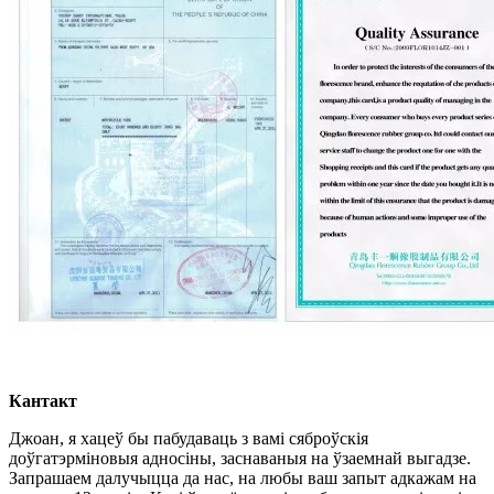
Кантакт
Джоан, я хацеў бы пабудаваць з вамі сяброўскія
доўгатэрміновыя адносіны, заснаваныя на ўзаемнай выгадзе.
Запрашаем далучыцца да нас, на любы ваш запыт адкажам на