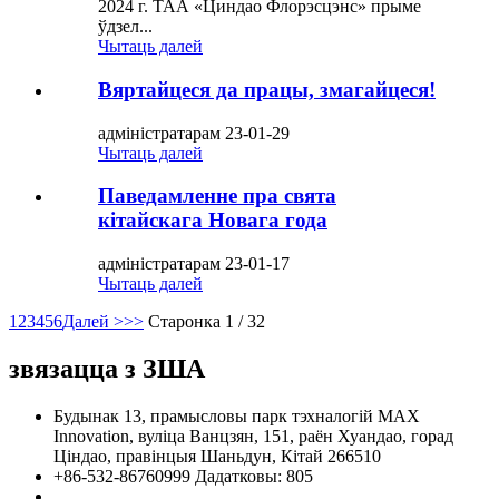
2024 г. ТАА «Циндао Флорэсцэнс» прыме
ўдзел...
Чытаць далей
Вяртайцеся да працы, змагайцеся!
адміністратарам 23-01-29
Чытаць далей
Паведамленне пра свята
кітайскага Новага года
адміністратарам 23-01-17
Чытаць далей
1
2
3
4
5
6
Далей >
>>
Старонка 1 / 32
звязацца з ЗША
Будынак 13, прамысловы парк тэхналогій MAX
Innovation, вуліца Ванцзян, 151, раён Хуандао, горад
Ціндао, правінцыя Шаньдун, Кітай 266510
+86-532-86760999 Дадатковы: 805
info@florescence.cc