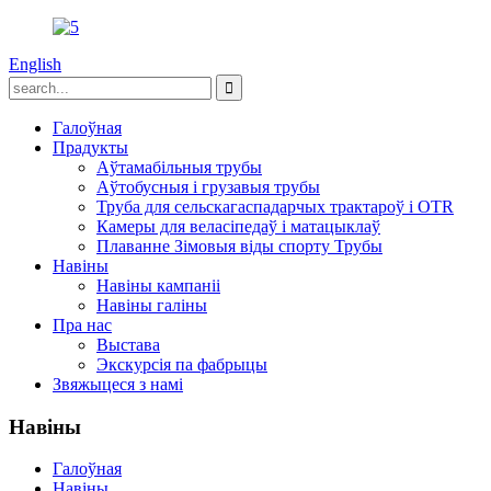
English
Галоўная
Прадукты
Аўтамабільныя трубы
Аўтобусныя і грузавыя трубы
Труба для сельскагаспадарчых трактароў і OTR
Камеры для веласіпедаў і матацыклаў
Плаванне Зімовыя віды спорту Трубы
Навіны
Навіны кампаніі
Навіны галіны
Пра нас
Выстава
Экскурсія па фабрыцы
Звяжыцеся з намі
Навіны
Галоўная
Навіны