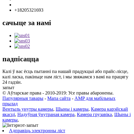
info85@florescence.cc
+18205321693
сачыце за намі
падпісацца
Калі ў вас ёсць пытанні па нашай прадукцыі або прайс-лісце,
калі ласка, пакіньце нам ліст, і мы звяжамся з вамі на працягу
24 гадзін.
запыт
© Аўтарскае права - 2010-2019: Усе правы абаронены.
Папулярныя тавары
-
Мапа сайта
-
AMP для мабільных
прылад
Вентыль унутры камеры
,
Шыны і камеры
,
Камера карэйскай
якасці
,
Надуўная ўнутраная камера
,
Камера грузавіка
,
Шыны і
камеры
,
Адправіць электронны ліст