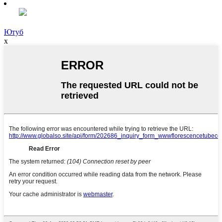
Ютуб
x