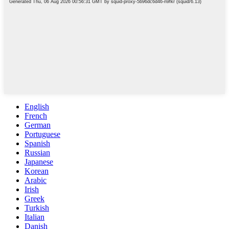
English
French
German
Portuguese
Spanish
Russian
Japanese
Korean
Arabic
Irish
Greek
Turkish
Italian
Danish