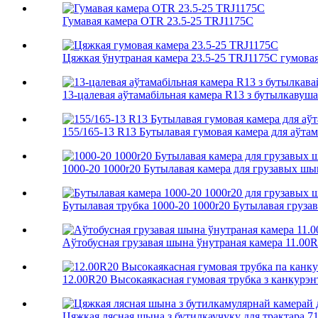
Гумавая камера OTR 23.5-25 TRJ1175C
Цяжкая ўнутраная камера 23.5-25 TRJ1175C гумовая 
13-цалевая аўтамабільная камера R13 з бутылкавушав
155/165-13 R13 Бутылавая гумовая камера для аўтама
1000-20 1000r20 Бутылавая камера для грузавых шы
Бутылавая трубка 1000-20 1000r20 Бутылавая грузав
Аўтобусная грузавая шына ўнутраная камера 11.00
12.00R20 Высокаякасная гумовая трубка з канкурэнт
Цяжкая лясная шына з бутилкаучуку для трактара 71.