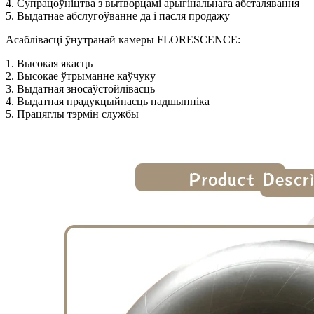
4. Супрацоўніцтва з вытворцамі арыгінальнага абсталявання
5. Выдатнае абслугоўванне да і пасля продажу
Асаблівасці ўнутранай камеры FLORESCENCE:
1. Высокая якасць
2. Высокае ўтрыманне каўчуку
3. Выдатная зносаўстойлівасць
4. Выдатная прадукцыйнасць падшыпніка
5. Працяглы тэрмін службы