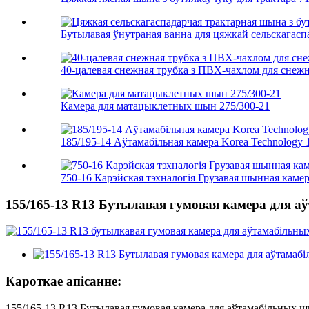
Бутылавая ўнутраная ванна для цяжкай сельскагасп
40-цалевая снежная трубка з ПВХ-чахлом для снежн
Камера для матацыклетных шын 275/300-21
185/195-14 Аўтамабільная камера Korea Technology
750-16 Карэйская тэхналогія Грузавая шынная каме
155/165-13 R13 Бутылавая гумовая камера для 
Кароткае апісанне:
155/165-13 R13 Бутылавая гумовая камера для аўтамабільных 