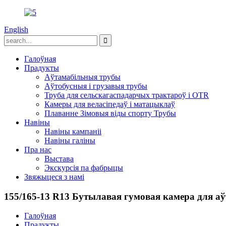
English
Галоўная
Прадукты
Аўтамабільныя трубы
Аўтобусныя і грузавыя трубы
Труба для сельскагаспадарчых трактароў і OTR
Камеры для веласіпедаў і матацыклаў
Плаванне Зімовыя віды спорту Трубы
Навіны
Навіны кампаніі
Навіны галіны
Пра нас
Выстава
Экскурсія па фабрыцы
Звяжыцеся з намі
155/165-13 R13 Бутылавая гумовая камера для 
Галоўная
Прадукты