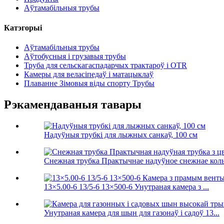
Аўтамабільныя трубы
Катэгорыі
Аўтамабільныя трубы
Аўтобусныя і грузавыя трубы
Труба для сельскагаспадарчых трактароў і OTR
Камеры для веласіпедаў і матацыклаў
Плаванне Зімовыя віды спорту Трубы
Рэкамендаваныя тавары
Надуўныя трубкі для лыжных санкаў, 100 см
Снежная трубка Практычнае надуўное снежнае коль
13×5.00-6 13/5-6 13×500-6 Унутраная камера з ...
Унутраная камера для шын для газонаў і садоў 13...