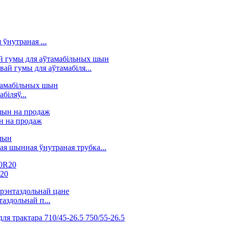
ўнутраная ...
ай гумы для аўтамабіля...
біляў...
н на продаж
ая шынная ўнутраная трубка...
R20
аздольнай п...
..