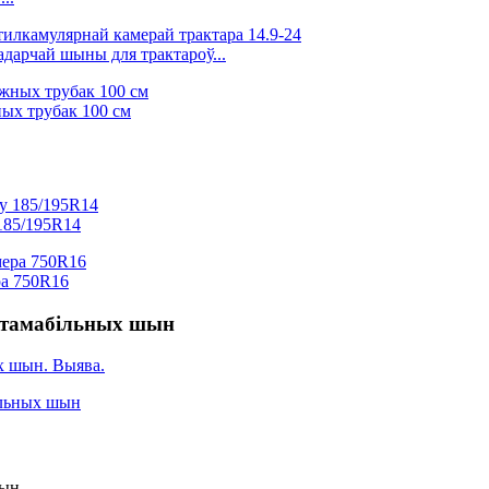
адарчай шыны для трактароў...
ых трубак 100 см
 185/195R14
ра 750R16
аўтамабільных шын
шын