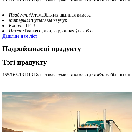
Прадукт:
Аўтамабільная шынная камера
Матэрыял:
Бутылавы каўчук
Клапан:
ТР13
Пакет:
Тканая сумка, кардонная ўпакоўка
Дашліце нам ліст
Падрабязнасці прадукту
Тэгі прадукту
155/165-13 R13 Бутылавая гумовая камера для аўтамабільных 