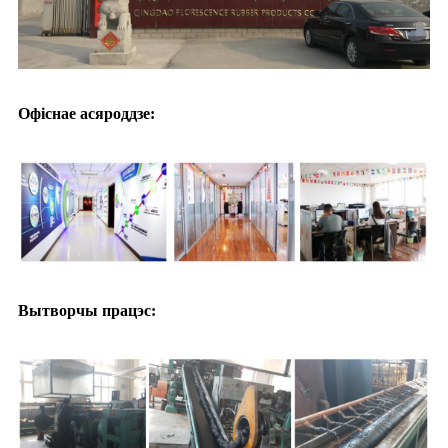
Офіснае асяроддзе:
Вытворчы працэс: