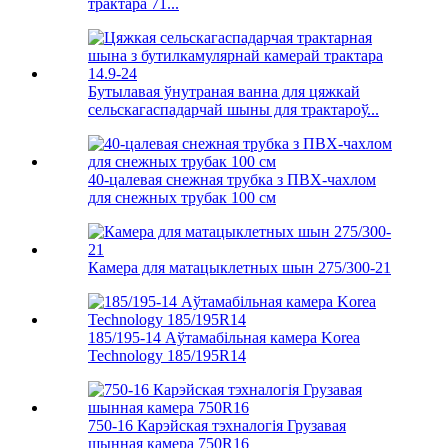
трактара 71...
Бутылавая ўнутраная ванна для цяжкай
сельскагаспадарчай шыны для трактароў...
40-цалевая снежная трубка з ПВХ-чахлом
для снежных трубак 100 см
Камера для матацыклетных шын 275/300-21
185/195-14 Аўтамабільная камера Korea
Technology 185/195R14
750-16 Карэйская тэхналогія Грузавая
шынная камера 750R16