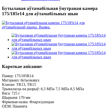
Бутылавая аўтамабільная ўнутраная камера
175/185r14 для аўтамабільных шын
Кароткае апісанне:
Памер: 175/185R14
Матэрыял: бутылкавух
Клапан: TR13, TR15
Трываласць на разрыў: 6,5 МПа 7,5 МПа 8,5 МПа
Вага: 725 г
Шырыня: 170 мм
Фірмовая назва: Фларэсцэнцыя
OEM: Прынята