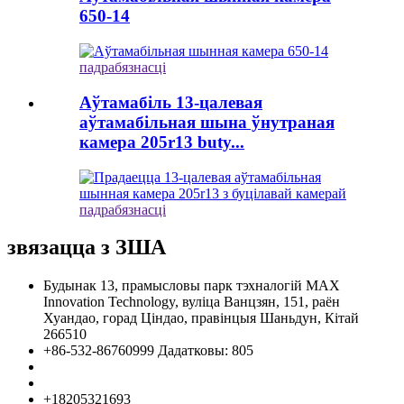
650-14
падрабязнасці
Аўтамабіль 13-цалевая
аўтамабільная шына ўнутраная
камера 205r13 buty...
падрабязнасці
звязацца з ЗША
Будынак 13, прамысловы парк тэхналогій MAX
Innovation Technology, вуліца Ванцзян, 151, раён
Хуандао, горад Ціндао, правінцыя Шаньдун, Кітай
266510
+86-532-86760999 Дадатковы: 805
info@florescence.cc
info85@florescence.cc
+18205321693