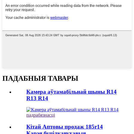
ПАДАБНЫЯ ТАВАРЫ
Камера аўтамабільнай шыны R14
R13 R14
падрабязнасці
Кітай Аптовы продаж 185r14
Карэя буцілкавухавыя