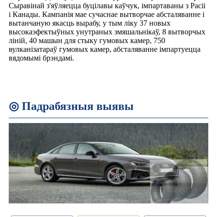
Сыравінай з'яўляецца буцілавы каўчук, імпартаваны з Расіі
і Канады. Кампанія мае сучаснае вытворчае абсталяванне і
вытанчаную якасць вырабу, у тым ліку 37 новых
высокаэфектыўных унутраных змяшальнікаў, 8 вытворчых
ліній, 40 машын для стыку гумовых камер, 750
вулканізатараў гумовых камер, абсталяванне імпартуецца
вядомымі брэндамі.
◎ Падрабязныя выявы