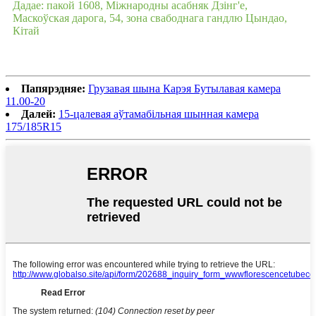
Дадае: пакой 1608, Міжнародны асабняк Дзінг'е,
Маскоўская дарога, 54, зона свабоднага гандлю Цындао,
Кітай
Папярэдняе:
Грузавая шына Карэя Бутылавая камера
11.00-20
Далей:
15-цалевая аўтамабільная шынная камера
175/185R15