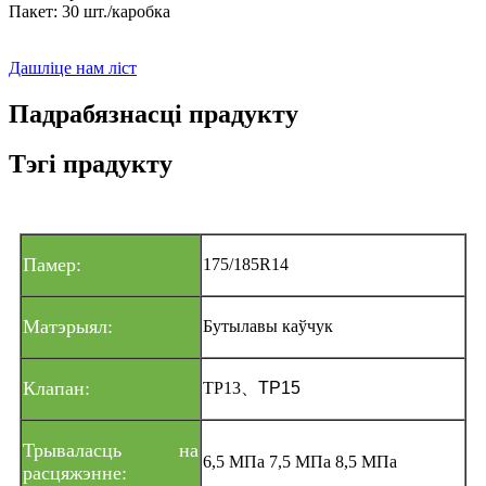
Пакет: 30 шт./каробка
Дашліце нам ліст
Падрабязнасці прадукту
Тэгі прадукту
Памер:
175/185R14
Матэрыял:
Бутылавы каўчук
Клапан:
ТР13
、
ТР15
Трываласць на
6,5 МПа 7,5 МПа 8,5 МПа
расцяжэнне: