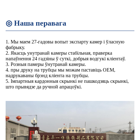
◎ Наша перавага
1. Мы маем 27-гадовы вопыт экспарту камер і ўласную
фабрыку.
2. Якасць унутранай камеры стабільная, праверка
напаўнення 24 гадзіны ў суткі, добрыя водгукі кліентаў.
3. Розныя памеры ўнутранай камеры.
4. пры друку на трубцы мы можам паставіць OEM,
надрукаваны брэнд кліента на трубцы.
5. Імпартныя кардонныя скрынкі не пашкодзяць скрынкі,
што прывядзе да ручной апрацоўкі.