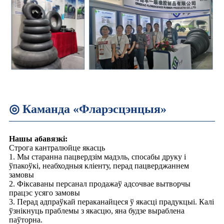
◎ Каманда «Фларэсцэнцыя»
Нашы абавязкі:
Строга кантралюйце якасць
1. Мы старанна пацвердзім мадэль, спосабы друку і
ўпакоўкі, неабходныя кліенту, перад пацверджаннем
замовы
2. Фіксаваны персанал продажаў адсочвае вытворчы
працэс усяго замовы
3. Перад адпраўкай пераканайцеся ў якасці прадукцыі. Калі
ўзнікнуць праблемы з якасцю, яна будзе выраблена
паўторна.