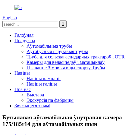
English
Галоўная
Прадукты
Аўтамабільныя трубы
Аўтобусныя і грузавыя трубы
Труба для сельскагаспадарчых трактароў і OTR
Камеры для веласіпедаў і матацыклаў
Плаванне Зімовыя віды спорту Трубы
Навіны
Навіны кампаніі
Навіны галіны
Пра нас
Выстава
Экскурсія па фабрыцы
Звяжыцеся з намі
Бутылавая аўтамабільная ўнутраная камера
175/185r14 для аўтамабільных шын