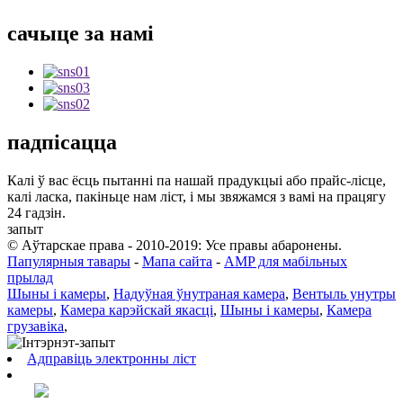
сачыце за намі
падпісацца
Калі ў вас ёсць пытанні па нашай прадукцыі або прайс-лісце,
калі ласка, пакіньце нам ліст, і мы звяжамся з вамі на працягу
24 гадзін.
запыт
© Аўтарскае права - 2010-2019: Усе правы абаронены.
Папулярныя тавары
-
Мапа сайта
-
AMP для мабільных
прылад
Шыны і камеры
,
Надуўная ўнутраная камера
,
Вентыль унутры
камеры
,
Камера карэйскай якасці
,
Шыны і камеры
,
Камера
грузавіка
,
Адправіць электронны ліст