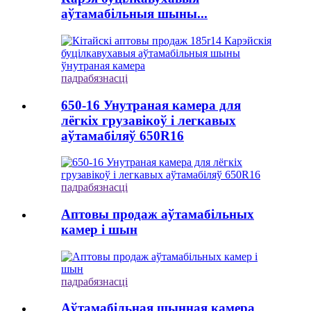
аўтамабільныя шыны...
падрабязнасці
650-16 Унутраная камера для
лёгкіх грузавікоў і легкавых
аўтамабіляў 650R16
падрабязнасці
Аптовы продаж аўтамабільных
камер і шын
падрабязнасці
Аўтамабільная шынная камера