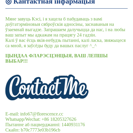
◎ Кантактная інфармацыя
Мяне завуць Кэсі, і я хацела б пабудаваць з вамі
доўгатэрміновыя сяброўскія адносіны, заснаваныя на
ўзаемнай выгадзе. Запрашаем далучыцца да нас, і на любы
ваш запыт мы адкажам на працягу 24 гадзін.
Калі ў вас ёсць якія-небудзь пытанні, калі ласка, звяжыцеся
са мной, я заўсёды буду да вашых паслуг ^_^
ЦЫНДАА ФЛАРЭСЦЭНЦЫЯ, ВАШ ЛЕПШЫ
ВЫБАР!!!
E-mail: info67@florescence.cc
Whatsapp/Wechat: +86 18205327626
Пытанне аб пацверджанні: 1440931176
Скайп: b70c7773e03b196cb