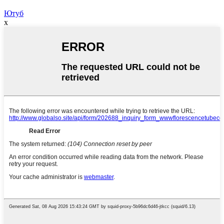
Ютуб
x