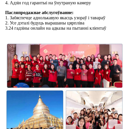
4. Адзін год гарантыі на ўнутраную камеру
Пасляпродажнае абслугоўванне:
1. Забяспечце аднолькавую якасць узораў і тавараў
2. Усе дэталі будуць вырашаны цярпліва
3.24 гадзіны онлайн на адказы на пытанні кліентаў