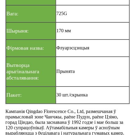
Вага:
725G
Шырыня:
170 мм
Фірмовая назва:
Флуарэсцэнцыя
Вытворца
арыгінальнага
Прынята
абсталявання:
Пакет:
30 шт./скрынка
Кампанія Qingdao Florescence Co., Ltd, размешчаная ў
прамысловай зоне Чанчжы, раёне Пудун, раёне Цзімо,
горад Ціндао, была заснавана ў 1992 годзе і мае больш за
120 супрацоўнікаў. Аўтамабільныя камеры ў асноўным
вырабляюцца з буцілавага і натуральнага гумавых камер.