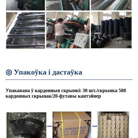
◎ Упакоўка і дастаўка
Упакавана ў кардонныя скрынкі: 30 шт./скрынка 588
кардонных скрынак/20-футавы кантэйнер