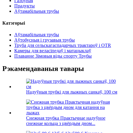
Галоўная
Прадукты
Аўтамабільныя трубы
Катэгорыі
Аўтамабільныя трубы
Аўтобусныя і грузавыя трубы
Труба для сельскагаспадарчых трактароў і OTR
Камеры для веласіпедаў і матацыклаў
Плаванне Зімовыя віды спорту Трубы
Рэкамендаваныя тавары
Надуўныя трубкі для лыжных санкаў, 100 см
Снежная трубка Практычнае надуўное
снежнае кольца з цвёрдым дном...