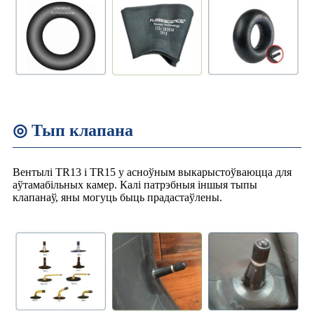
◎ Тып клапана
Вентылі TR13 і TR15 у асноўным выкарыстоўваюцца для
аўтамабільных камер. Калі патрэбныя іншыя тыпы
клапанаў, яны могуць быць прадастаўлены.