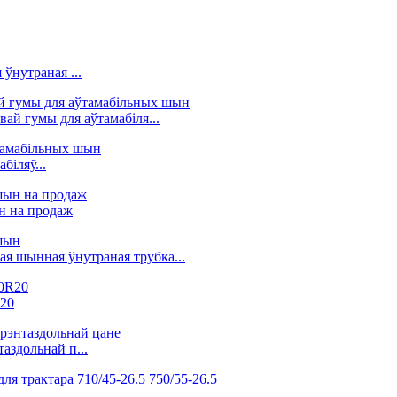
ўнутраная ...
ай гумы для аўтамабіля...
біляў...
н на продаж
ая шынная ўнутраная трубка...
R20
аздольнай п...
..