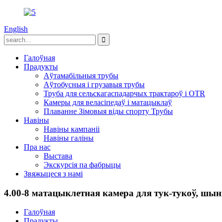
English
Галоўная
Прадукты
Аўтамабільныя трубы
Аўтобусныя і грузавыя трубы
Труба для сельскагаспадарчых трактароў і OTR
Камеры для веласіпедаў і матацыклаў
Плаванне Зімовыя віды спорту Трубы
Навіны
Навіны кампаніі
Навіны галіны
Пра нас
Выстава
Экскурсія па фабрыцы
Звяжыцеся з намі
4.00-8 матацыклетная камера для тук-тукоў, шын
Галоўная
Прадукты