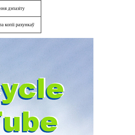
ння дэпазіту
а копіі рахункаў