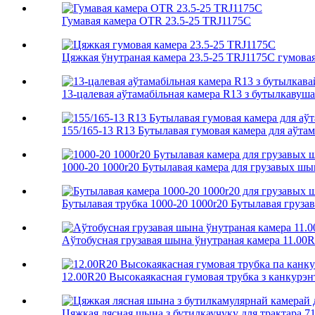
Гумавая камера OTR 23.5-25 TRJ1175C
Цяжкая ўнутраная камера 23.5-25 TRJ1175C гумовая 
13-цалевая аўтамабільная камера R13 з бутылкавушав
155/165-13 R13 Бутылавая гумовая камера для аўтама
1000-20 1000r20 Бутылавая камера для грузавых шы
Бутылавая трубка 1000-20 1000r20 Бутылавая грузав
Аўтобусная грузавая шына ўнутраная камера 11.00
12.00R20 Высокаякасная гумовая трубка з канкурэнт
Цяжкая лясная шына з бутилкаучуку для трактара 71.