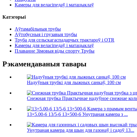
Камеры для веласіпедаў і матацыклаў
Катэгорыі
Аўтамабільныя трубы
Аўтобусныя і грузавыя трубы
Труба для сельскагаспадарчых трактароў і OTR
Камеры для веласіпедаў і матацыклаў
Плаванне Зімовыя віды спорту Трубы
Рэкамендаваныя тавары
Надуўныя трубкі для лыжных санкаў, 100 см
Снежная трубка Практычнае надуўное снежнае коль
13×5.00-6 13/5-6 13×500-6 Унутраная камера з ...
Унутраная камера для шын для газонаў і садоў 13...