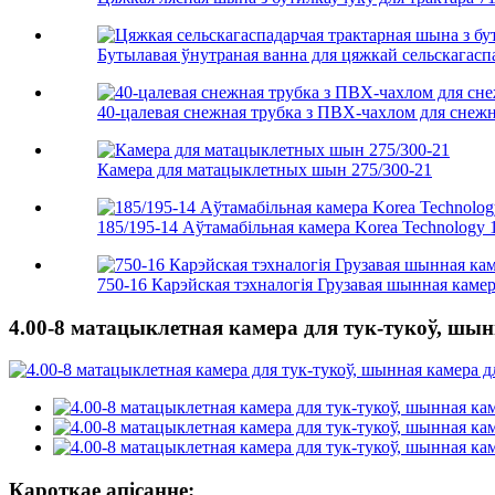
Бутылавая ўнутраная ванна для цяжкай сельскагасп
40-цалевая снежная трубка з ПВХ-чахлом для снежн
Камера для матацыклетных шын 275/300-21
185/195-14 Аўтамабільная камера Korea Technology
750-16 Карэйская тэхналогія Грузавая шынная каме
4.00-8 матацыклетная камера для тук-тукоў, шын
Кароткае апісанне: