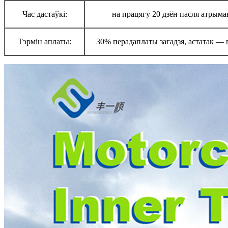
Час дастаўкі:
на працягу 20 дзён пасля атрыма
Тэрмін аплаты:
30% перадаплаты загадзя, астатак — п