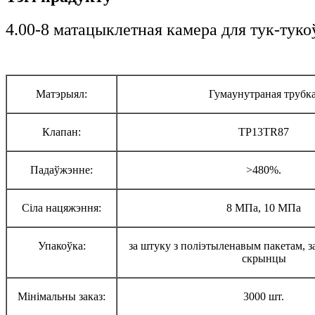
4.00-8 матацыклетная камера для тук-туко
Матэрыял:
Гума
унутраная трубка
Клапан:
ТР13
TR87
Падаўжэнне
:
>480%.
Сіла нацяжэння:
8 МПа, 10 МПа
Упакоўка:
за штуку з поліэтыленавым пакетам, 
скрынцы
Мінімальны заказ:
300
0 шт.