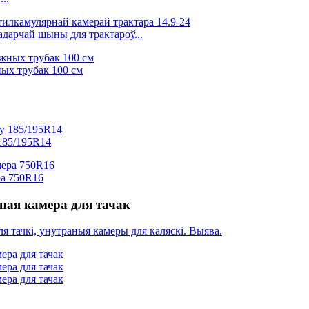
адарчай шыны для трактароў...
ых трубак 100 см
 185/195R14
ра 750R16
ная камера для тачак