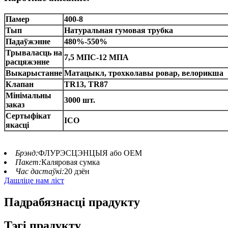
Памер
400-8
Тып
Натуральная гумовая трубка
Падаўжэнне
480%-550%
Трываласць на
7,5 МПС-12 МПА
расцяжэнне
Выкарыстанне
Матацыкл, трохколавы ровар, велорикша
Клапан
TR13, TR87
Мінімальны
3000 шт.
заказ
Сертыфікат
ІСО
якасці
Брэнд:
ФЛУРЭСЦЭНЦЫЯ або OEM
Пакет:
Каляровая сумка
Час дастаўкі:
20 дзён
Дашліце нам ліст
Падрабязнасці прадукту
Тэгі прадукту