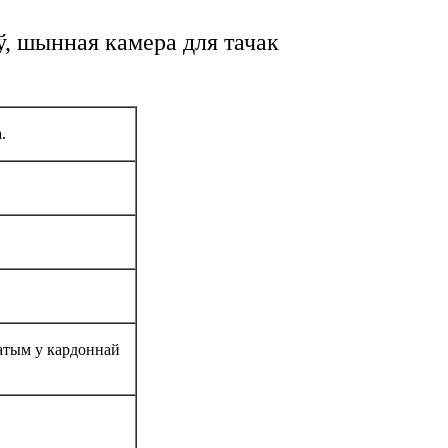
ў, шынная камера для тачак
.
затым у кардоннай