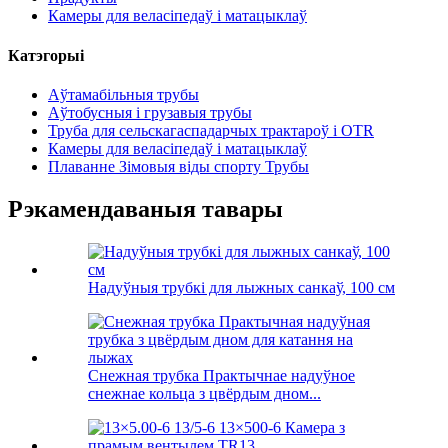
Камеры для веласіпедаў і матацыклаў
Катэгорыі
Аўтамабільныя трубы
Аўтобусныя і грузавыя трубы
Труба для сельскагаспадарчых трактароў і OTR
Камеры для веласіпедаў і матацыклаў
Плаванне Зімовыя віды спорту Трубы
Рэкамендаваныя тавары
Надуўныя трубкі для лыжных санкаў, 100 см
Снежная трубка Практычнае надуўное
снежнае кольца з цвёрдым дном...