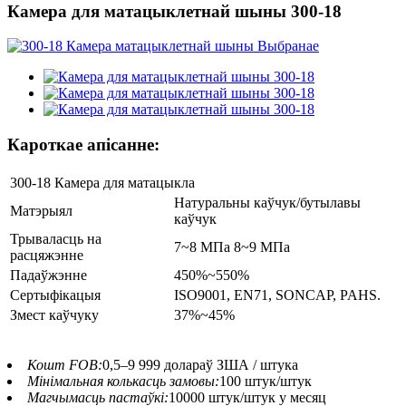
Камера для матацыклетнай шыны 300-18
Кароткае апісанне:
300-18 Камера для матацыкла
Натуральны каўчук/бутылавы
Матэрыял
каўчук
Трываласць на
7~8 МПа 8~9 МПа
расцяжэнне
Падаўжэнне
450%~550%
Сертыфікацыя
ISO9001, EN71, SONCAP, PAHS.
Змест каўчуку
37%~45%
Кошт FOB:
0,5–9 999 долараў ЗША / штука
Мінімальная колькасць замовы:
100 штук/штук
Магчымасць пастаўкі:
10000 штук/штук у месяц