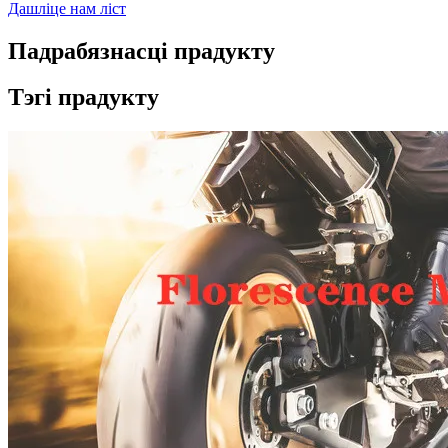
Дашліце нам ліст
Падрабязнасці прадукту
Тэгі прадукту