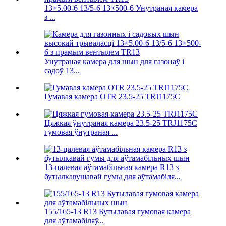
13×5.00-6 13/5-6 13×500-6 Унутраная камера
з ...
Унутраная камера для шын для газонаў і
садоў 13...
Гумавая камера OTR 23.5-25 TRJ1175C
Цяжкая ўнутраная камера 23.5-25 TRJ1175C
гумовая ўнутраная ...
13-цалевая аўтамабільная камера R13 з
бутылкавушавай гумы для аўтамабіля...
155/165-13 R13 Бутылавая гумовая камера
для аўтамабіляў...