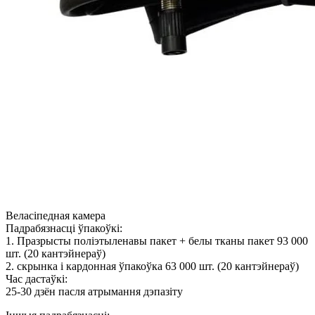
Веласіпедная камера
Падрабязнасці ўпакоўкі:
1. Празрысты поліэтыленавы пакет + белы тканы пакет 93 000
шт. (20 кантэйнераў)
2. скрынка і кардонная ўпакоўка 63 000 шт. (20 кантэйнераў)
Час дастаўкі:
25-30 дзён пасля атрымання дэпазіту