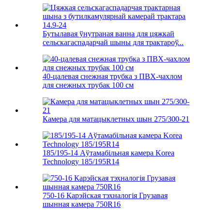
Бутылавая ўнутраная ванна для цяжкай
сельскагаспадарчай шыны для трактароў...
40-цалевая снежная трубка з ПВХ-чахлом
для снежных трубак 100 см
Камера для матацыклетных шын 275/300-21
185/195-14 Аўтамабільная камера Korea
Technology 185/195R14
750-16 Карэйская тэхналогія Грузавая
шынная камера 750R16