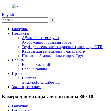
English
Галоўная
Прадукты
Аўтамабільныя трубы
Аўтобусныя і грузавыя трубы
Труба для сельскагаспадарчых трактароў і OTR
Камеры для веласіпедаў і матацыклаў
Плаванне Зімовыя віды спорту Трубы
Навіны
Навіны кампаніі
Навіны галіны
Пра нас
Выстава
Экскурсія па фабрыцы
Звяжыцеся з намі
Камера для матацыклетнай шыны 300-18
Галоўная
Прадукты