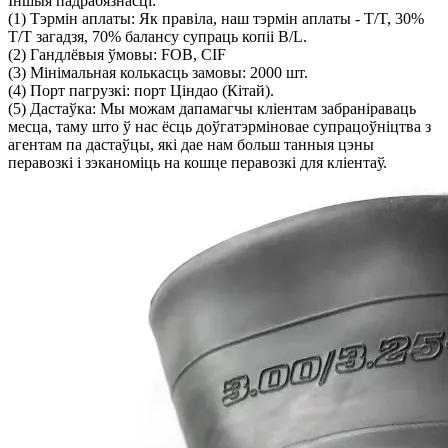
Іншыя падрабязнасці:
(1) Тэрмін аплаты: Як правіла, наш тэрмін аплаты - T/T, 30%
T/T загадзя, 70% балансу супраць копіі B/L.
(2) Гандлёвыя ўмовы: FOB, CIF
(3) Мінімальная колькасць замовы: 2000 шт.
(4) Порт пагрузкі: порт Ціндао (Кітай).
(5) Дастаўка: Мы можам дапамагчы кліентам забраніраваць
месца, таму што ў нас ёсць доўгатэрміновае супрацоўніцтва з
агентам па дастаўцы, які дае нам больш танныя цэны
перавозкі і зэканоміць на кошце перавозкі для кліентаў.