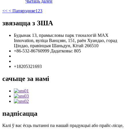
Чытаць далей
<<
< Папярэдняе
1
2
3
звязацца з ЗША
Будынак 13, прамысловы парк тэхналогій MAX
Innovation, вуліца Ванцзян, 151, раён Хуандао, горад
Ціндао, правінцыя Шаньдун, Кітай 266510
+86-532-86760999 Дадатковы: 805
info@florescence.cc
info85@florescence.cc
+18205321693
сачыце за намі
падпісацца
Калі ў вас ёсць пытанні па нашай прадукцыі або прайс-лісце,