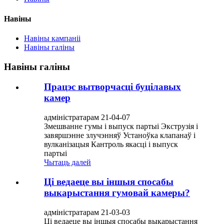
Навіны
Навіны кампаніі
Навіны галіны
Навіны галіны
Працэс вытворчасці буцілавых
камер
адміністратарам 21-04-07
Змешванне гумы і выпуск партыі Экструзія і
завяршэнне злучэнняў Устаноўка клапанаў і
вулканізацыя Кантроль якасці і выпуск
партыі
Чытаць далей
Ці ведаеце вы іншыя спосабы
выкарыстання гумовай камеры?
адміністратарам 21-03-03
Ці ведаеце вы іншыя спосабы выкарыстання