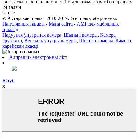
калі ласка, пакіньце нам ліст, і мы звяжамся з вамі на працягу
24 гадзін.
запыт
© Аўтарскае права - 2010-2019: Усе правы абаронены.
Папулярныя тавары
-
Мапа сайта
-
AMP для мабільных
прылад
Надуўная ўнутраная камера
,
Шыны і камеры
,
Камера
грузавіка
,
Вентыль унутры камеры
,
Шыны і камеры
,
Камера
карэйскай якасці
,
Адправіць электронны ліст
Ютуб
x