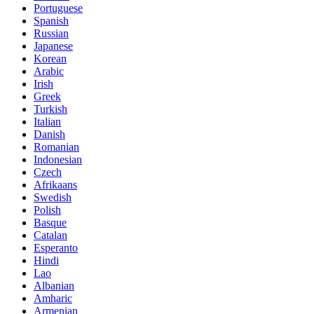
Portuguese
Spanish
Russian
Japanese
Korean
Arabic
Irish
Greek
Turkish
Italian
Danish
Romanian
Indonesian
Czech
Afrikaans
Swedish
Polish
Basque
Catalan
Esperanto
Hindi
Lao
Albanian
Amharic
Armenian