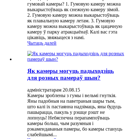
гумовай камеры? 1. Гумовую камеру можна
выкарыстоўваць як снежную камеру зімой.
2. Гумовую камеру можна выкарыстоўваць
як плавальную камеру летам. 3. Гумовую
камеру можна выкарыстоўваць як цацачную
камеру ў парку атракцыёнаў. Калі вас гэта
цікавіць, звяжыцеся з намі.
Чытаць далей
Як камеры могуць падыходзіць
для розных памераў шын?
адміністратарам 20.08.15
Камеры зроблены з гумы і вельмі гнуткія.
Яны падобныя на паветраныя шары тым,
што калі іх пастаянна надзімаць, яны будуць
пашырацца, пакуль у рэшце рэшт не
лопнуць! Небяспечна перапампоўваць
камеры больш, чым разумныя і
рэкамендаваныя памеры, бо камеры стануць
слабейшымі...