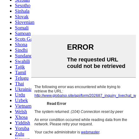
Sesotho
Sinhala
Slovak
Slovenian
Somali
Samoan
Scots Gaelic
Shona
Sindhi
Sundanese
Swahili
Tajik
Tamil
Telugu
Thai
Ukrainian
Urdu
Uzbek
Vietnamese
Welsh
Xhosa
Yiddish
Yoruba
Zulu