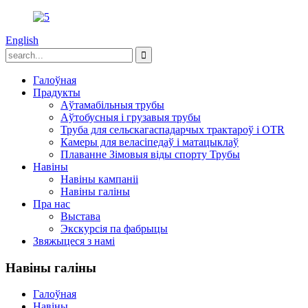
English
Галоўная
Прадукты
Аўтамабільныя трубы
Аўтобусныя і грузавыя трубы
Труба для сельскагаспадарчых трактароў і OTR
Камеры для веласіпедаў і матацыклаў
Плаванне Зімовыя віды спорту Трубы
Навіны
Навіны кампаніі
Навіны галіны
Пра нас
Выстава
Экскурсія па фабрыцы
Звяжыцеся з намі
Навіны галіны
Галоўная
Навіны